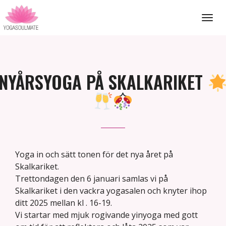
Toggle
navigat
NYÅRSYOGA PÅ SKALKARIKET
Yoga in och sätt tonen för det nya året på
Skalkariket.
Trettondagen den 6 januari samlas vi på
Skalkariket i den vackra yogasalen och knyter ihop
ditt 2025 mellan kl . 16-19.
Vi startar med mjuk rogivande yinyoga med gott