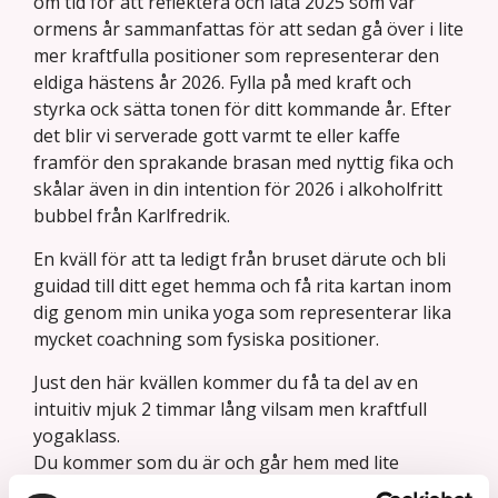
om tid för att reflektera och låta 2025 som var
ormens år sammanfattas för att sedan gå över i lite
mer kraftfulla positioner som representerar den
eldiga hästens år 2026. Fylla på med kraft och
styrka ock sätta tonen för ditt kommande år. Efter
det blir vi serverade gott varmt te eller kaffe
framför den sprakande brasan med nyttig fika och
skålar även in din intention för 2026 i alkoholfritt
bubbel från Karlfredrik.
En kväll för att ta ledigt från bruset därute och bli
guidad till ditt eget hemma och få rita kartan inom
dig genom min unika yoga som representerar lika
mycket coachning som fysiska positioner.
Just den här kvällen kommer du få ta del av en
intuitiv mjuk 2 timmar lång vilsam men kraftfull
yogaklass.
Du kommer som du är och går hem med lite
djupare andetag, lite klarare blick och mer inställt