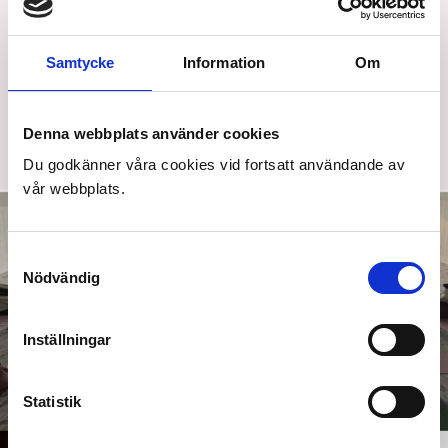
sikte för kommande år.
Varmt välkommen med din anmälan till sms
Samtycke
Information
Om
0709427742
Investering 495kr
Denna webbplats använder cookies
Kram Karin
Du godkänner våra cookies vid fortsatt användande av
vår webbplats.
Samtyckesval
Nödvändig
Inställningar
Statistik