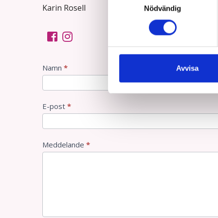
Karin Rosell
Nödvändig
kontakt
Namn
*
Avvisa
E-post
*
Meddelande
*