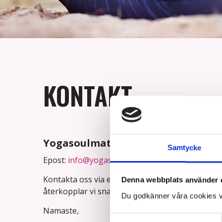
KONTAKT
Yogasoulmate
Samtycke
Epost:
info@yogasoulmate.se
Kontakta oss via epost eller skicka ett meddelan
Denna webbplats använder 
återkopplar vi snarast till dig.
Du godkänner våra cookies v
Namaste,
Samtyckesval