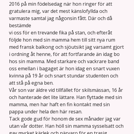
2016 på min födelsedag när hon ringer för att
gratulera mig, var det mest känslofyllda och
varmaste samtal jag någonsin fått. Där och då
bestämde
vi oss för en trevande fika på stan, och efteråt
följde hon med sin mamma hem till sitt nya rum
med fransk balkong och sjöutsikt jag varsamt gjort
i ordning åt henne, för att fortfarande än idag bo
hos sin mamma. Med starkare och vackrare band
oss emellan i bagaget är hon idag en snart vuxen
kvinna på 19 år och snart stundar studenten och
att stå på egna ben.
Vår son var äldre vid tillfället för skilsmässan, 16 år
och hanterade det lite lättare. Han flyttade med sin
mamma, men har haft en fin kontakt med sin
pappa under hela den här resan.
Tack gode gud för honom de sex månader jag var
utan vår dotter. Han höll sin mamma sysselsatt och
gav mycket kärlek och närvaro för en trasig