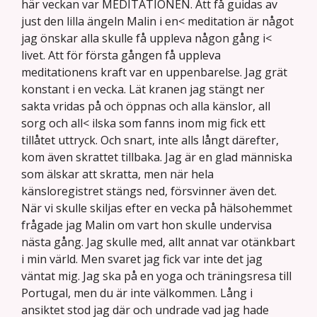
här veckan var MEDITATIONEN. Att få guidas av
just den lilla ängeln Malin i en< meditation är något
jag önskar alla skulle få uppleva någon gång i<
livet. Att för första gången få uppleva
meditationens kraft var en uppenbarelse. Jag grät
konstant i en vecka. Lät kranen jag stängt ner
sakta vridas på och öppnas och alla känslor, all
sorg och all< ilska som fanns inom mig fick ett
tillåtet uttryck. Och snart, inte alls långt därefter,
kom även skrattet tillbaka. Jag är en glad människa
som älskar att skratta, men när hela
känsloregistret stängs ned, försvinner även det.
När vi skulle skiljas efter en vecka på hälsohemmet
frågade jag Malin om vart hon skulle undervisa
nästa gång. Jag skulle med, allt annat var otänkbart
i min värld. Men svaret jag fick var inte det jag
väntat mig. Jag ska på en yoga och träningsresa till
Portugal, men du är inte välkommen. Lång i
ansiktet stod jag där och undrade vad jag hade