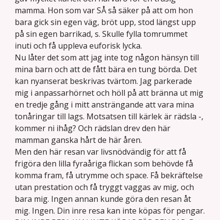
mamma. Hon som var SÅ så säker på att om hon
bara gick sin egen väg, bröt upp, stod längst upp
på sin egen barrikad, s. Skulle fylla tomrummet
inuti och få uppleva euforisk lycka.
Nu låter det som att jag inte tog någon hänsyn till
mina barn och att de fått bära en tung börda. Det
kan nyanserat beskrivas tvärtom. Jag parkerade
mig i anpassarhörnet och höll på att bränna ut mig
en tredje gång i mitt ansträngande att vara mina
tonåringar till lags. Motsatsen till kärlek är rädsla -,
kommer ni ihåg? Och rädslan drev den här
mamman ganska hårt de här åren.
Men den här resan var livsnödvändig för att få
frigöra den lilla fyraåriga flickan som behövde få
komma fram, få utrymme och space. Få bekräftelse
utan prestation och få tryggt vaggas av mig, och
bara mig. Ingen annan kunde göra den resan åt
mig. Ingen. Din inre resa kan inte köpas för pengar.