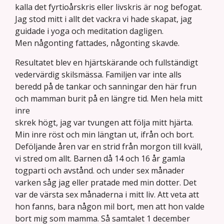
kalla det fyrtioårskris eller livskris är nog befogat.
Jag stod mitt i allt det vackra vi hade skapat, jag
guidade i yoga och meditation dagligen.
Men någonting fattades, någonting skavde.
Resultatet blev en hjärtskärande och fullständigt
vedervärdig skilsmässa. Familjen var inte alls
beredd på de tankar och sanningar den här frun
och mamman burit på en längre tid. Men hela mitt
inre
skrek högt, jag var tvungen att följa mitt hjärta.
Min inre röst och min längtan ut, ifrån och bort.
Deföljande åren var en strid från morgon till kväll,
vi stred om allt. Barnen då 14 och 16 år gamla
togparti och avstånd. och under sex månader
varken såg jag eller pratade med min dotter. Det
var de värsta sex månaderna i mitt liv. Att veta att
hon fanns, bara någon mil bort, men att hon valde
bort mig som mamma. Så samtalet 1 december