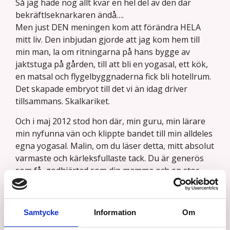
Så jag hade nog allt kvar en hel del av den där
bekräftlseknarkaren ändå….
Men just DEN meningen kom att förändra HELA
mitt liv. Den inbjudan gjorde att jag kom hem till
min man, la om ritningarna på hans bygge av
jaktstuga på gården, till att bli en yogasal, ett kök,
en matsal och flygelbyggnaderna fick bli hotellrum.
Det skapade embryot till det vi än idag driver
tillsammans. Skalkariket.
Och i maj 2012 stod hon där, min guru, min lärare
min nyfunna vän och klippte bandet till min alldeles
egna yogasal. Malin, om du läser detta, mitt absolut
varmaste och kärleksfullaste tack. Du är generös
som få, godhjärtad som din mamma och en stor
inspiration för många. Men för mig, är du min. Bara
min. den som kom med ljuset och la grunden för
den lilla fyraåriga flickan att våga stå stadigt på
Samtycke
Information
Om
idag.