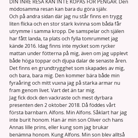
DIN INRE RESA KAN INTE KÖPAS FÖR PENGAR. Den
mödosamma resan kan bara du göra själv.
Och på andra sidan där jag nu står finns en trygg
liten flicka och en stor stark kvinna som båda får
utrymme i samma kropp. De samspelar och själen
har fått landa, ta plats och fylla tomrummet jag
kände 2016. Idag finns inte mycket som rycker
mattan under fötterna på mig, även om jag upplevt
både höga toppar och djupa dalar de senaste åren.
Det finns en grundtrygghet som skapades av mig,
och bara, bara mig. Den kommer bära både min
fyraåring och mitt vuxna jag på starka armar nu
fram genom livet. Vart det än tar mig.
Jag fick dock den vackraste och mest dyrbara
presenten den 2 oktober 2018. Då föddes vårt
första barnbarn. Alfons. Min Alfons. Såklart har jag
inte burit honom. Han är min son Oliver och hans
Annas lille prins, eller kung som jag brukar
benämna honom. Kung Alfons. Min son blev alltså