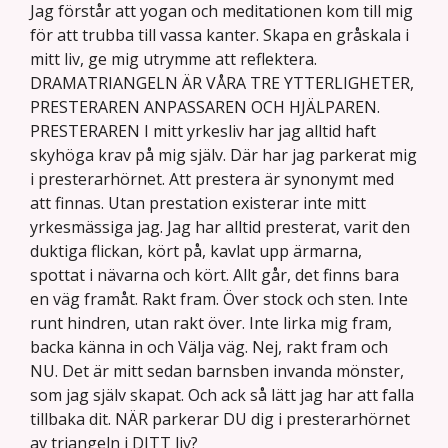
Jag förstår att yogan och meditationen kom till mig
för att trubba till vassa kanter. Skapa en gråskala i
mitt liv, ge mig utrymme att reflektera.
DRAMATRIANGELN ÄR VÅRA TRE YTTERLIGHETER,
PRESTERAREN ANPASSAREN OCH HJÄLPAREN.
PRESTERAREN I mitt yrkesliv har jag alltid haft
skyhöga krav på mig själv. Där har jag parkerat mig
i presterarhörnet. Att prestera är synonymt med
att finnas. Utan prestation existerar inte mitt
yrkesmässiga jag. Jag har alltid presterat, varit den
duktiga flickan, kört på, kavlat upp ärmarna,
spottat i nävarna och kört. Allt går, det finns bara
en väg framåt. Rakt fram. Över stock och sten. Inte
runt hindren, utan rakt över. Inte lirka mig fram,
backa känna in och Välja väg. Nej, rakt fram och
NU. Det är mitt sedan barnsben invanda mönster,
som jag själv skapat. Och ack så lätt jag har att falla
tillbaka dit. NÄR parkerar DU dig i presterarhörnet
av triangeln i DITT liv?