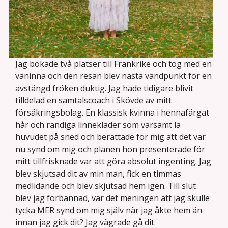
Jag bokade två platser till Frankrike och tog med en
väninna och den resan blev nästa vändpunkt för en
avstängd fröken duktig. Jag hade tidigare blivit
tilldelad en samtalscoach i Skövde av mitt
försäkringsbolag. En klassisk kvinna i hennafärgat
hår och randiga linnekläder som varsamt la
huvudet på sned och berättade för mig att det var
nu synd om mig och planen hon presenterade för
mitt tillfrisknade var att göra absolut ingenting. Jag
blev skjutsad dit av min man, fick en timmas
medlidande och blev skjutsad hem igen. Till slut
blev jag förbannad, var det meningen att jag skulle
tycka MER synd om mig själv när jag åkte hem än
innan jag gick dit? Jag vägrade gå dit.