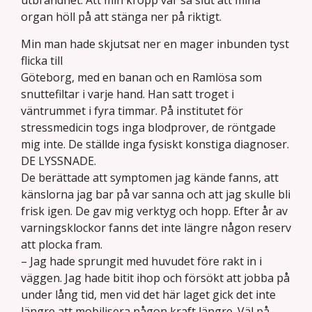
utbrändhet. Att min kropp var så slut att mina
organ höll på att stänga ner på riktigt.
Min man hade skjutsat ner en mager inbunden tyst
flicka till
Göteborg, med en banan och en Ramlösa som
snuttefiltar i varje hand. Han satt troget i
väntrummet i fyra timmar. På institutet för
stressmedicin togs inga blodprover, de röntgade
mig inte. De ställde inga fysiskt konstiga diagnoser.
DE LYSSNADE.
De berättade att symptomen jag kände fanns, att
känslorna jag bar på var sanna och att jag skulle bli
frisk igen. De gav mig verktyg och hopp. Efter år av
varningsklockor fanns det inte längre någon reserv
att plocka fram.
– Jag hade sprungit med huvudet före rakt in i
väggen. Jag hade bitit ihop och försökt att jobba på
under lång tid, men vid det här laget gick det inte
längre att mobilisera någon kraft längre. Väl på