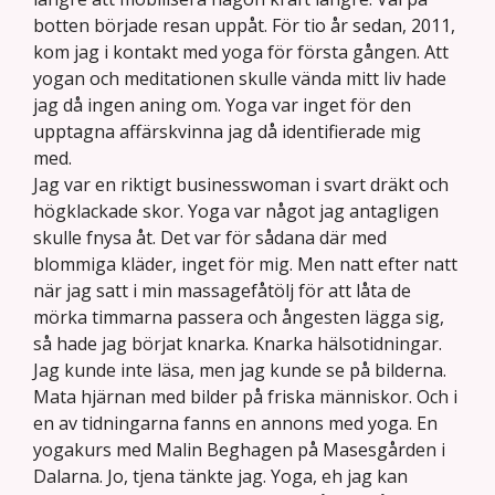
botten började resan uppåt. För tio år sedan, 2011,
kom jag i kontakt med yoga för första gången. Att
yogan och meditationen skulle vända mitt liv hade
jag då ingen aning om. Yoga var inget för den
upptagna affärskvinna jag då identifierade mig
med.
Jag var en riktigt businesswoman i svart dräkt och
högklackade skor. Yoga var något jag antagligen
skulle fnysa åt. Det var för sådana där med
blommiga kläder, inget för mig. Men natt efter natt
när jag satt i min massagefåtölj för att låta de
mörka timmarna passera och ångesten lägga sig,
så hade jag börjat knarka. Knarka hälsotidningar.
Jag kunde inte läsa, men jag kunde se på bilderna.
Mata hjärnan med bilder på friska människor. Och i
en av tidningarna fanns en annons med yoga. En
yogakurs med Malin Beghagen på Masesgården i
Dalarna. Jo, tjena tänkte jag. Yoga, eh jag kan