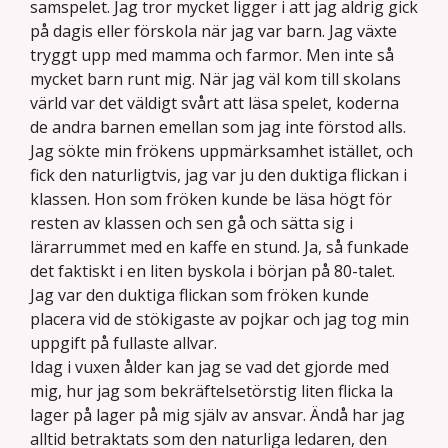
samspelet. Jag tror mycket ligger i att jag aldrig gick
på dagis eller förskola när jag var barn. Jag växte
tryggt upp med mamma och farmor. Men inte så
mycket barn runt mig. När jag väl kom till skolans
värld var det väldigt svårt att läsa spelet, koderna
de andra barnen emellan som jag inte förstod alls.
Jag sökte min frökens uppmärksamhet istället, och
fick den naturligtvis, jag var ju den duktiga flickan i
klassen. Hon som fröken kunde be läsa högt för
resten av klassen och sen gå och sätta sig i
lärarrummet med en kaffe en stund. Ja, så funkade
det faktiskt i en liten byskola i början på 80-talet.
Jag var den duktiga flickan som fröken kunde
placera vid de stökigaste av pojkar och jag tog min
uppgift på fullaste allvar.
Idag i vuxen ålder kan jag se vad det gjorde med
mig, hur jag som bekräftelsetörstig liten flicka la
lager på lager på mig själv av ansvar. Ändå har jag
alltid betraktats som den naturliga ledaren, den