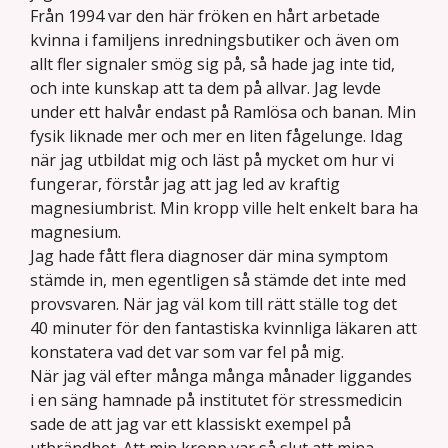
Från 1994 var den här fröken en hårt arbetade
kvinna i familjens inredningsbutiker och även om
allt fler signaler smög sig på, så hade jag inte tid,
och inte kunskap att ta dem på allvar. Jag levde
under ett halvår endast på Ramlösa och banan. Min
fysik liknade mer och mer en liten fågelunge. Idag
när jag utbildat mig och läst på mycket om hur vi
fungerar, förstår jag att jag led av kraftig
magnesiumbrist. Min kropp ville helt enkelt bara ha
magnesium.
Jag hade fått flera diagnoser där mina symptom
stämde in, men egentligen så stämde det inte med
provsvaren. När jag väl kom till rätt ställe tog det
40 minuter för den fantastiska kvinnliga läkaren att
konstatera vad det var som var fel på mig.
När jag väl efter många många månader liggandes
i en säng hamnade på institutet för stressmedicin
sade de att jag var ett klassiskt exempel på