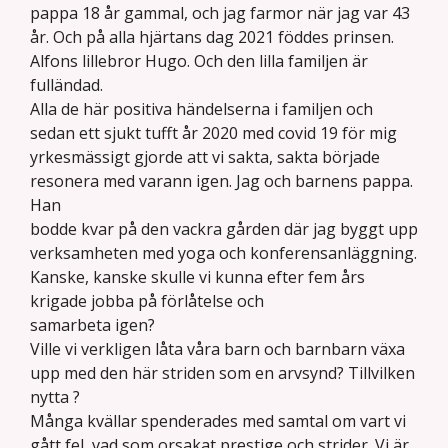
pappa 18 år gammal, och jag farmor när jag var 43
år. Och på alla hjärtans dag 2021 föddes prinsen.
Alfons lillebror Hugo. Och den lilla familjen är
fulländad.
Alla de här positiva händelserna i familjen och
sedan ett sjukt tufft år 2020 med covid 19 för mig
yrkesmässigt gjorde att vi sakta, sakta började
resonera med varann igen. Jag och barnens pappa.
Han
bodde kvar på den vackra gården där jag byggt upp
verksamheten med yoga och konferensanläggning.
Kanske, kanske skulle vi kunna efter fem års
krigade jobba på förlåtelse och
samarbeta igen?
Ville vi verkligen låta våra barn och barnbarn växa
upp med den här striden som en arvsynd? Tillvilken
nytta ?
Många kvällar spenderades med samtal om vart vi
gått fel, vad som orsakat prestige och strider. Vi är