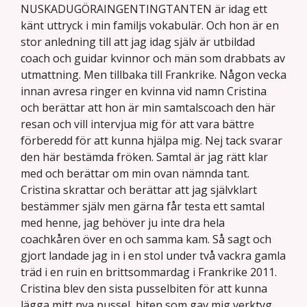
NUSKADUGÖRAINGENTINGTANTEN är idag ett
känt uttryck i min familjs vokabulär. Och hon är en
stor anledning till att jag idag själv är utbildad
coach och guidar kvinnor och män som drabbats av
utmattning. Men tillbaka till Frankrike. Någon vecka
innan avresa ringer en kvinna vid namn Cristina
och berättar att hon är min samtalscoach den här
resan och vill intervjua mig för att vara bättre
förberedd för att kunna hjälpa mig. Nej tack svarar
den här bestämda fröken. Samtal är jag rätt klar
med och berättar om min ovan nämnda tant.
Cristina skrattar och berättar att jag självklart
bestämmer själv men gärna får testa ett samtal
med henne, jag behöver ju inte dra hela
coachkåren över en och samma kam. Så sagt och
gjort landade jag in i en stol under två vackra gamla
träd i en ruin en brittsommardag i Frankrike 2011.
Cristina blev den sista pusselbiten för att kunna
lägga mitt nya pussel, biten som gav mig verktyg