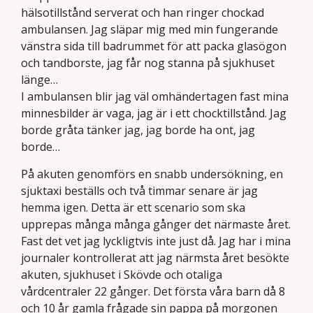
hälsotillstånd serverat och han ringer chockad
ambulansen. Jag släpar mig med min fungerande
vänstra sida till badrummet för att packa glasögon
och tandborste, jag får nog stanna på sjukhuset
länge…
I ambulansen blir jag väl omhändertagen fast mina
minnesbilder är vaga, jag är i ett chocktillstånd. Jag
borde gråta tänker jag, jag borde ha ont, jag
borde…
På akuten genomförs en snabb undersökning, en
sjuktaxi beställs och två timmar senare är jag
hemma igen. Detta är ett scenario som ska
upprepas många många gånger det närmaste året.
Fast det vet jag lyckligtvis inte just då. Jag har i mina
journaler kontrollerat att jag närmsta året besökte
akuten, sjukhuset i Skövde och otaliga
vårdcentraler 22 gånger. Det första våra barn då 8
och 10 år gamla frågade sin pappa på morgonen