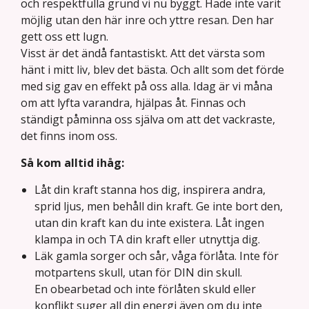
och respektfulla grund vi nu byggt. Hade inte varit
möjlig utan den här inre och yttre resan. Den har
gett oss ett lugn.
Visst är det ändå fantastiskt. Att det värsta som
hänt i mitt liv, blev det bästa. Och allt som det förde
med sig gav en effekt på oss alla. Idag är vi måna
om att lyfta varandra, hjälpas åt. Finnas och
ständigt påminna oss själva om att det vackraste,
det finns inom oss.
Så kom alltid ihåg:
Låt din kraft stanna hos dig, inspirera andra,
sprid ljus, men behåll din kraft. Ge inte bort den,
utan din kraft kan du inte existera. Låt ingen
klampa in och TA din kraft eller utnyttja dig.
Läk gamla sorger och sår, våga förlåta. Inte för
motpartens skull, utan för DIN din skull.
En obearbetad och inte förlåten skuld eller
konflikt suger all din energi även om du inte