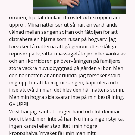
öronen, hjärtat dunkar i bröstet och kroppen är i
uppror. Mina nätter ser ut så här, en vandrande
vålnad mellan sängen soffan och fåtöljen för att
distrahera en hjärna som rusar på högvarv. Jag
försöker få nätterna att gå genom att se dåliga
repriser på tv, sitta i massagefåtöljen eller vanka av
och an i korridoren på övervåningen på familjens
stora vackra huvudbyggnad på gården vi bor. Men
den här natten är annorlunda, jag försöker ställa
mig upp för att ta mig ur sängen, kapitulera och
inse att två timmar, det blev den här nattens sömn.
Men min högra sida svarar inte på min beställning,
GÅ UPP!!
Visst har jag känt att höger hand och fot domnar
bort ibland, men inte så här. Nu finns ingen styrka,
ingen känsel eller stabilitet i min högra
kroppshalva. Yrvaket får min man mitt