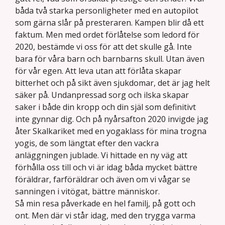
båda två starka personligheter med en autopilot
som gärna slår på presteraren. Kampen blir då ett
faktum. Men med ordet förlåtelse som ledord för
2020, bestämde vi oss för att det skulle gå. Inte
bara för våra barn och barnbarns skull. Utan även
för vår egen. Att leva utan att förlåta skapar
bitterhet och på sikt även sjukdomar, det är jag helt
säker på. Undanpressad sorg och ilska skapar
saker i både din kropp och din själ som definitivt
inte gynnar dig. Och på nyårsafton 2020 invigde jag
åter Skalkariket med en yogaklass för mina trogna
yogis, de som längtat efter den vackra
anläggningen jublade. Vi hittade en ny väg att
förhålla oss till och vi är idag båda mycket bättre
föräldrar, farföräldrar och även om vi vågar se
sanningen i vitögat, bättre människor.
Så min resa påverkade en hel familj, på gott och
ont. Men där vi står idag, med den trygga varma