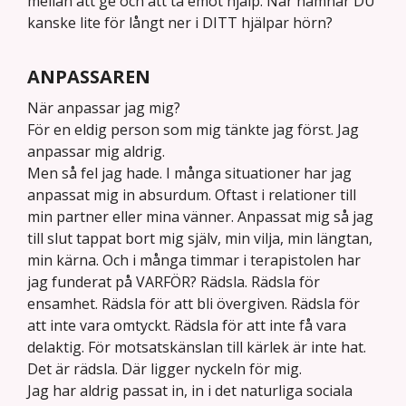
mellan att ge och att ta emot hjälp. När hamnar DU
kanske lite för långt ner i DITT hjälpar hörn?
ANPASSAREN
När anpassar jag mig?
För en eldig person som mig tänkte jag först. Jag
anpassar mig aldrig.
Men så fel jag hade. I många situationer har jag
anpassat mig in absurdum. Oftast i relationer till
min partner eller mina vänner. Anpassat mig så jag
till slut tappat bort mig själv, min vilja, min längtan,
min kärna. Och i många timmar i terapistolen har
jag funderat på VARFÖR? Rädsla. Rädsla för
ensamhet. Rädsla för att bli övergiven. Rädsla för
att inte vara omtyckt. Rädsla för att inte få vara
delaktig. För motsatskänslan till kärlek är inte hat.
Det är rädsla. Där ligger nyckeln för mig.
Jag har aldrig passat in, in i det naturliga sociala