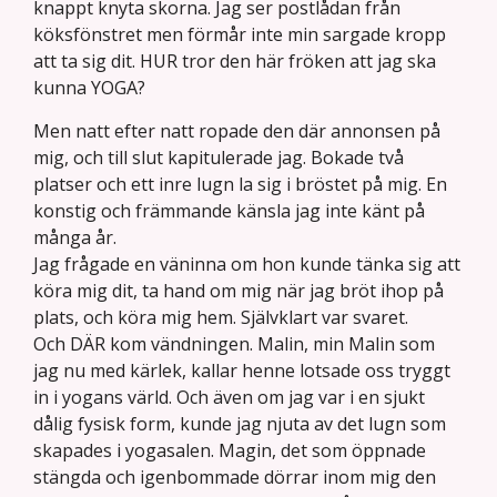
knappt knyta skorna. Jag ser postlådan från
köksfönstret men förmår inte min sargade kropp
att ta sig dit. HUR tror den här fröken att jag ska
kunna YOGA?
Men natt efter natt ropade den där annonsen på
mig, och till slut kapitulerade jag. Bokade två
platser och ett inre lugn la sig i bröstet på mig. En
konstig och främmande känsla jag inte känt på
många år.
Jag frågade en väninna om hon kunde tänka sig att
köra mig dit, ta hand om mig när jag bröt ihop på
plats, och köra mig hem. Självklart var svaret.
Och DÄR kom vändningen. Malin, min Malin som
jag nu med kärlek, kallar henne lotsade oss tryggt
in i yogans värld. Och även om jag var i en sjukt
dålig fysisk form, kunde jag njuta av det lugn som
skapades i yogasalen. Magin, det som öppnade
stängda och igenbommade dörrar inom mig den