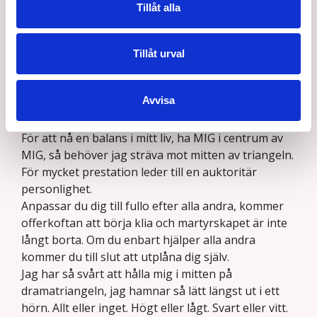
gåvor på vägen. Först nu ser jag hela bilden, först
Tillåt alla
när vattnet lugnar sig i min spann klarnar det och
jag kan se saker klart. Jag ser var jag hamnat i offer
rollen och jag ser var jag varit hjälparen och var jag
Tillåt urval
fått kliva fram och prestera. I min föreläsning har
jag ofta hämtat hem mig själv genom att se mig
Avvisa
själv i metaposition (utifrån) i relation till
dramatriangeln.
För att nå en balans i mitt liv, ha MIG i centrum av
MIG, så behöver jag sträva mot mitten av triangeln.
För mycket prestation leder till en auktoritär
personlighet.
Anpassar du dig till fullo efter alla andra, kommer
offerkoftan att börja klia och martyrskapet är inte
långt borta. Om du enbart hjälper alla andra
kommer du till slut att utplåna dig själv.
Jag har så svårt att hålla mig i mitten på
dramatriangeln, jag hamnar så lätt längst ut i ett
hörn. Allt eller inget. Högt eller lågt. Svart eller vitt.