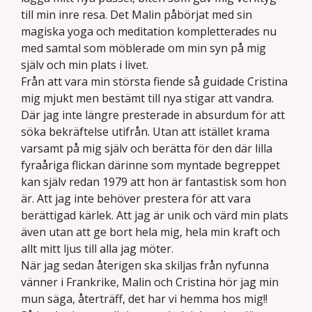
till min inre resa. Det Malin påbörjat med sin
magiska yoga och meditation kompletterades nu
med samtal som möblerade om min syn på mig
själv och min plats i livet.
Från att vara min största fiende så guidade Cristina
mig mjukt men bestämt till nya stigar att vandra.
Där jag inte längre presterade in absurdum för att
söka bekräftelse utifrån. Utan att istället krama
varsamt på mig själv och berätta för den där lilla
fyraåriga flickan därinne som myntade begreppet
kan själv redan 1979 att hon är fantastisk som hon
är. Att jag inte behöver prestera för att vara
berättigad kärlek. Att jag är unik och värd min plats
även utan att ge bort hela mig, hela min kraft och
allt mitt ljus till alla jag möter.
När jag sedan återigen ska skiljas från nyfunna
vänner i Frankrike, Malin och Cristina hör jag min
mun säga, återträff, det har vi hemma hos mig!!