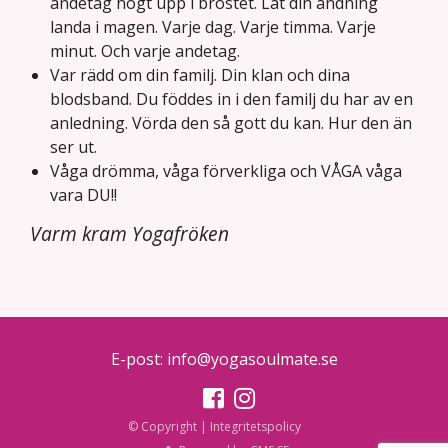
andetag högt upp i bröstet. Låt din andning
landa i magen. Varje dag. Varje timma. Varje
minut. Och varje andetag.
Var rädd om din familj. Din klan och dina
blodsband. Du föddes in i den familj du har av en
anledning. Vörda den så gott du kan. Hur den än
ser ut.
Våga drömma, våga förverkliga och VÅGA våga
vara DU!!
Varm kram Yogafröken
E-post:
info@yogasoulmate.se
© Copyright
|
Integritetspolicy